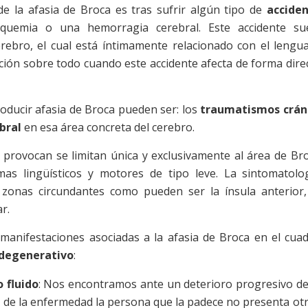
de la afasia de Broca es tras sufrir algún tipo de
accide
uemia o una hemorragia cerebral. Este accidente su
erebro, el cual está íntimamente relacionado con el lengua
ción sobre todo cuando este accidente afecta de forma dire
oducir afasia de Broca pueden ser: los
traumatismos crá
bral
en esa área concreta del cerebro.
s provocan se limitan única y exclusivamente al área de Br
as lingüísticos y motores de tipo leve. La sintomatolo
zonas circundantes como pueden ser la ínsula anterior,
r.
anifestaciones asociadas a la afasia de Broca en el cua
odegenerativo
:
 fluido
: Nos encontramos ante un deterioro progresivo de
s de la enfermedad la persona que la padece no presenta ot