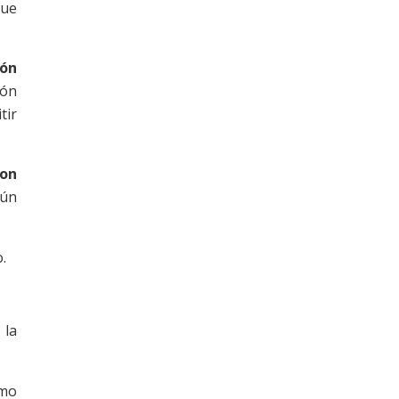
que
ión
ión
tir
con
gún
.
 la
omo