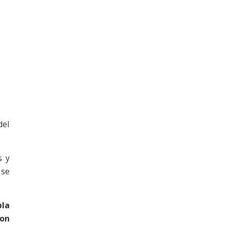
del
s y
 se
bla
on