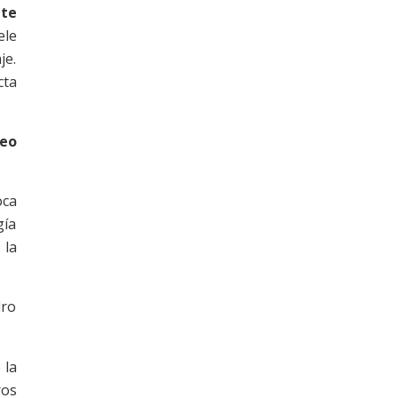
nte
ele
je.
cta
neo
oca
gía
 la
dro
 la
ros