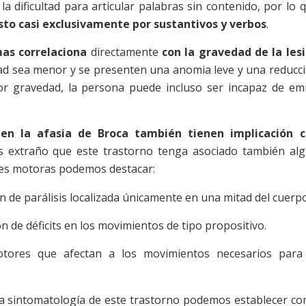
la dificultad para articular palabras sin contenido, por lo 
to casi exclusivamente por sustantivos y verbos
.
mas correlaciona
directamente
con la gravedad de la les
dad sea menor y se presenten una anomia leve y una reducc
or gravedad, la persona puede incluso ser incapaz de emi
 en la afasia de Broca también tienen implicación 
 extraño que este trastorno tenga asociado también al
ones motoras podemos destacar:
ón de parálisis localizada únicamente en una mitad del cuerpo
ón de déficits en los movimientos de tipo propositivo.
motores que afectan a los movimientos necesarios para
r la sintomatología de este trastorno podemos establecer c