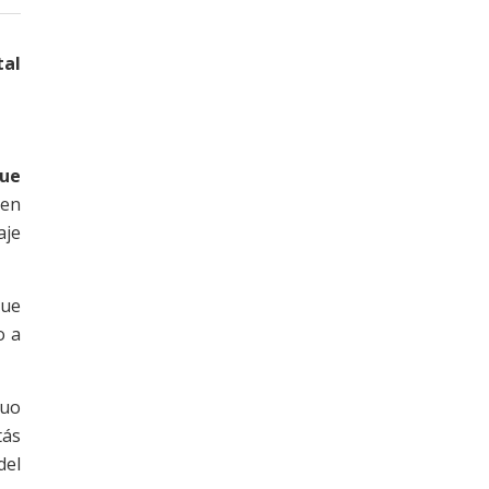
tal
que
 en
aje
que
o a
duo
tás
del