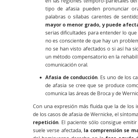
en las regiones temporo-parietales del
tipo de afasia pueden pronunciar ora
palabras o sílabas carentes de sentid
mayor o menor grado, y puede afectar 
serias dificultades para entender lo que
no es consciente de que hay un problema 
no se han visto afectados o si así ha si
un método compensatorio en la rehabili
comunicación oral.
Afasia de conducción
. Es uno de los c
de afasia se cree que se produce com
comunica las áreas de Broca y de Wernic
Con una expresión más fluida que la de los 
de los casos de afasia de Wernicke, el síntoma
repetición
. El paciente sólo consigue emiti
suele verse afectada,
la comprensión se ma