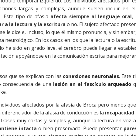
 lóbulo temporal izquierdo. Los individuos afectados por e
ciones largas y complejas, aunque suelen incluir en el
o. Este tipo de afasia
afecta siempre al lenguaje oral,
a la lectura y la escritura
o no. El sujeto afectado prese
 se le dice e, incluso, lo que él mismo pronuncia, y sin emba
neurológico. En los casos en los que la lectura o la escrit
do ha sido en grado leve, el cerebro puede llegar a estable
tación apoyándose en la comunicación escrita para mejorar
asos que se explican con las
conexiones neuronales
. Este t
o consecuencia de una
lesión en el fascículo arqueado
q
ke.
individuos afectados por la afasia de Broca pero menos que
 diferenciador de la afasia de conducción es la
incapacidad
r frases muy cortas y simples y, aunque la lectura en voz a
ntiene intacta
o bien preservada. Puede presentar
pare