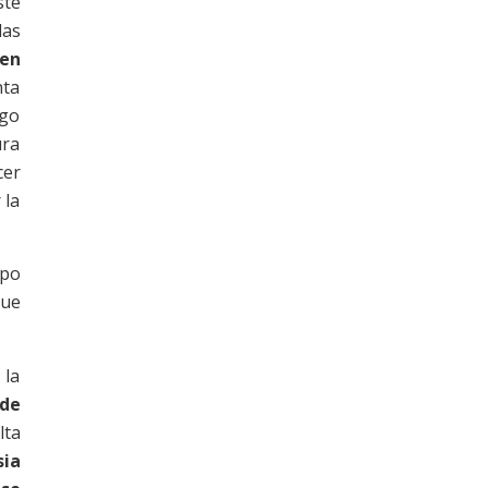
ste
las
 en
nta
rgo
ura
cer
 la
ipo
ue
 la
 de
lta
sia