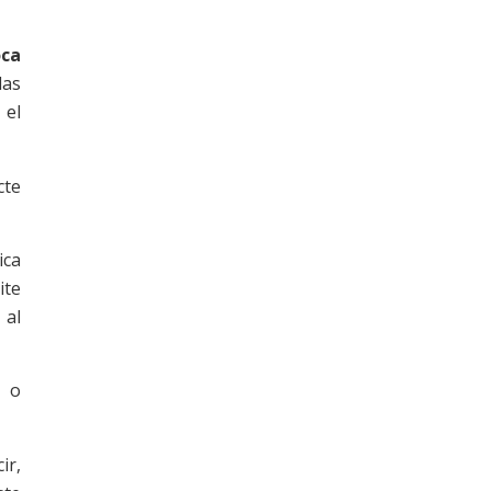
oca
las
 el
cte
ica
ite
 al
s o
ir,