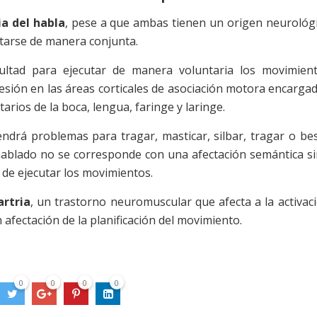
ia del habla
, pese a que ambas tienen un origen neurológ
tarse de manera conjunta.
cultad para ejecutar de manera voluntaria los movimien
lesión en las áreas corticales de asociación motora encarga
rios de la boca, lengua, faringe y laringe.
ndrá problemas para tragar, masticar, silbar, tragar o be
e hablado no se corresponde con una afectación semántica s
 de ejecutar los movimientos.
artria
, un trastorno neuromuscular que afecta a la activac
 afectación de la planificación del movimiento.
0
0
0
0