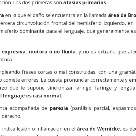
ación. Las dos primeras son
afasias primarias
.
ra
en la que el daño se encuentra en la llamada
área de Br
tercera circunvolución frontal del hemisferio izquierdo, en 
emisferio dominante para el lenguaje, que generalmente es
 expresiva, motora o no fluida
, y no es extraño que afe
itura.
mpleando frases cortas o mal construidas, con una gramát
llo comete errores. Le cuesta pronunciar correctamente y em
zo que le supone sincronizar laringe, faringe y lengua
l lenguaje es casi normal
.
senta acompañada de
paresia
(parálisis parcial, espasmo
o derecho.
, indica lesión o inflamación en el
área de Wernicke
, es dec