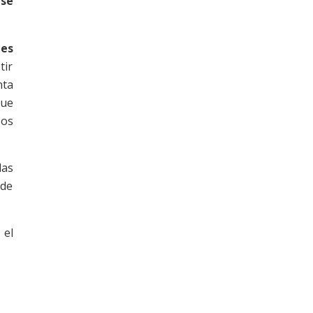
ase
les
tir
nta
que
sos
das
 de
 el