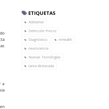
ETIQUETAS
Alzheimer
Detección Precoz
rdo
cta
Diagnóstico
mHealth
las
neurociencia
Nuevas Tecnologías
tarea destacada
r a
sia
 en