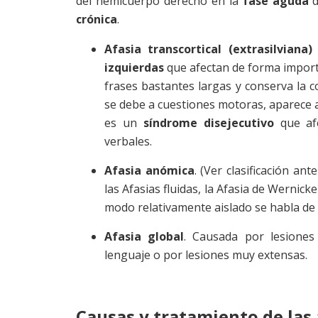
del hemicuerpo derecho en la
fase aguda
d
crónica
.
Afasia transcortical (extrasilvian
izquierdas
que afectan de forma import
frases bastantes largas y conserva la c
se debe a cuestiones motoras, aparece a
es un
síndrome disejecutivo
que afe
verbales.
Afasia anómica
. (Ver clasificación ant
las Afasias fluidas, la Afasia de Wernic
modo relativamente aislado se habla de
Afasia global
. Causada por lesiones
lenguaje o por lesiones muy extensas.
Causas y tratamiento de las 