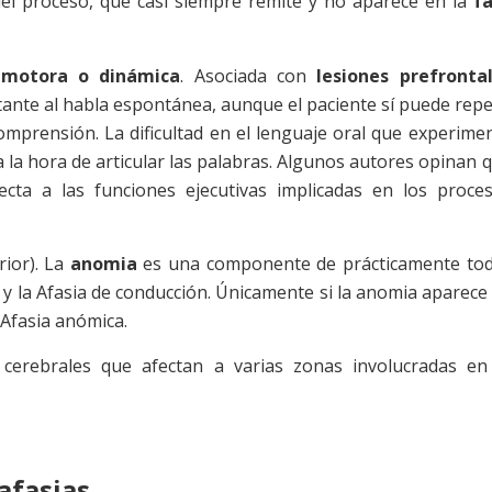
el proceso, que casi siempre remite y no aparece en la
f
a) motora o dinámica
. Asociada con
lesiones prefronta
ante al habla espontánea, aunque el paciente sí puede repe
omprensión. La dificultad en el lenguaje oral que experime
 la hora de articular las palabras. Algunos autores opinan 
cta a las funciones ejecutivas implicadas en los proce
erior). La
anomia
es una componente de prácticamente to
ke y la Afasia de conducción. Únicamente si la anomia aparece
 Afasia anómica.
 cerebrales que afectan a varias zonas involucradas en
afasias