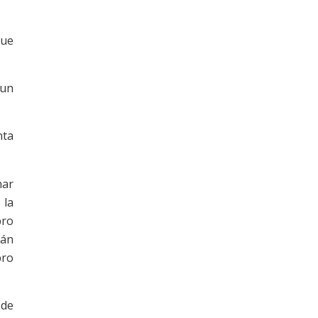
gue
 un
nta
nar
 la
bro
rán
bro
 de