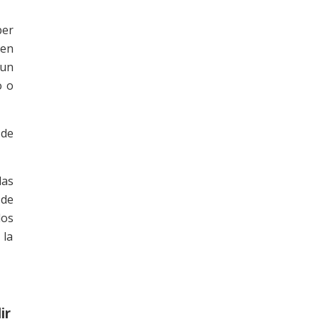
ber
 en
 un
o o
 de
las
 de
dos
 la
ir