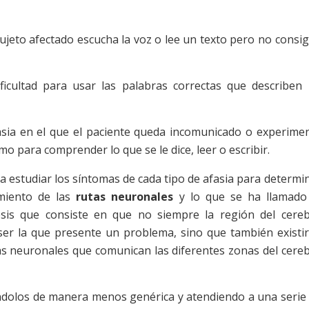
 sujeto afectado escucha la voz o lee un texto pero no consi
ficultad para usar las palabras correctas que describen
asia en el que el paciente queda incomunicado o experime
mo para comprender lo que se le dice, leer o escribir.
a estudiar los síntomas de cada tipo de afasia para determi
imiento de las
rutas neuronales
y lo que se ha llamado
is que consiste en que no siempre la región del cere
er la que presente un problema, sino que también existi
utas neuronales que comunican las diferentes zonas del cere
cándolos de manera menos genérica y atendiendo a una serie