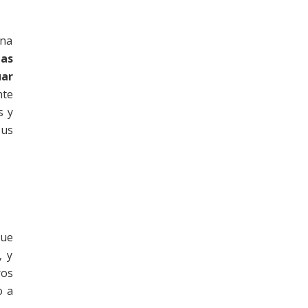
ena
tas
ar
nte
s y
sus
que
, y
ros
o a