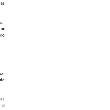
las
cil
har
ndo
que
nde
las
 el