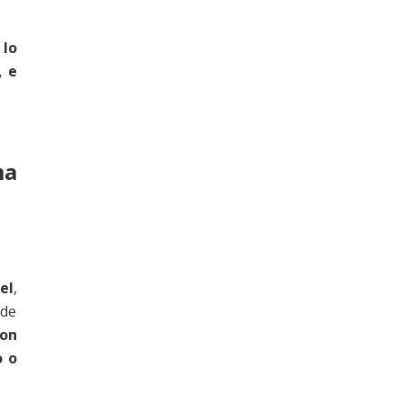
 lo
, e
ma
el
,
 de
son
o o