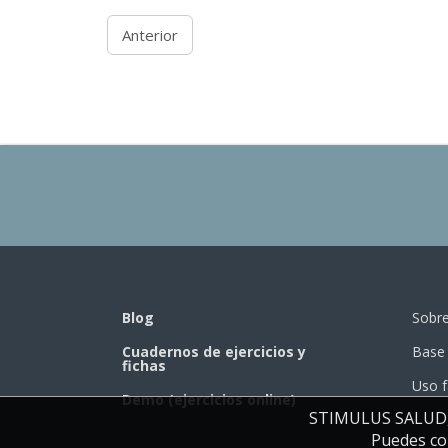
Anterior
Blog
Sobr
Cuadernos de ejercicios y
Base 
fichas
Uso f
Demo (ejercicios online)
STIMULUS SALUD, S.
Puedes con