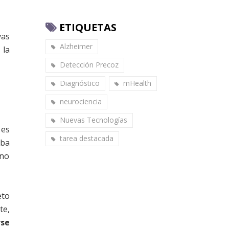
ETIQUETAS
vas
Alzheimer
 la
Detección Precoz
Diagnóstico
mHealth
neurociencia
Nuevas Tecnologías
 es
tarea destacada
aba
 no
eto
te,
rse