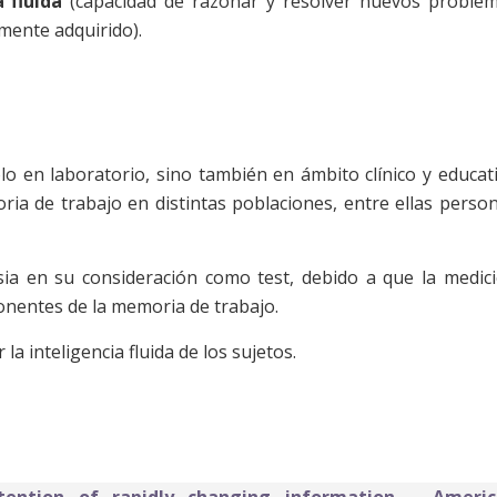
 fluida
(capacidad de razonar y resolver nuevos proble
mente adquirido).
o en laboratorio, sino también en ámbito clínico y educat
ria de trabajo en distintas poblaciones, entre ellas perso
sia en su consideración como test, debido a que la medic
entes de la memoria de trabajo.
a inteligencia fluida de los sujetos.
etention of rapidly changing information – Americ