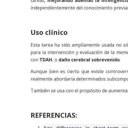
tareas,
mejorando además la inteligencia
independientemente del conocimiento previa
Uso clínico
Esta tarea ha sido ampliamente usada no sól
para la intervención y evaluación de la memo
con
TDAH
, o
daño cerebral sobrevenido
.
Aunque bien es cierto que existe controver
realmente abordaría determinados subcompon
También se usa con el propósito de aumentar l
REFERENCIAS:
Age differences in short-term r