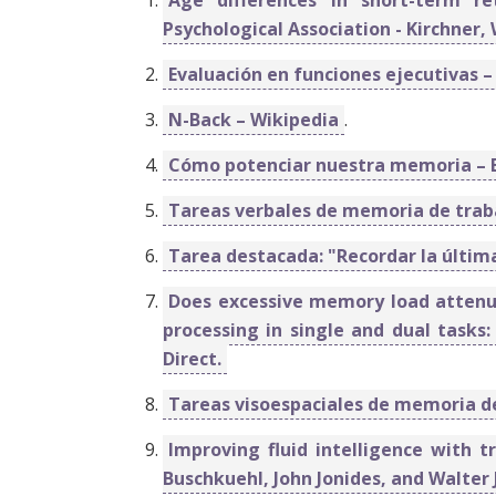
Psychological Association - Kirchner, W
Evaluación en funciones ejecutivas 
N-Back – Wikipedia
.
Cómo potenciar nuestra memoria – 
Tareas verbales de memoria de traba
Tarea destacada: "Recordar la última
Does excessive memory load attenua
processing in single and dual tasks
Direct.
Tareas visoespaciales de memoria de
Improving fluid intelligence with 
Buschkuehl, John Jonides, and Walter J