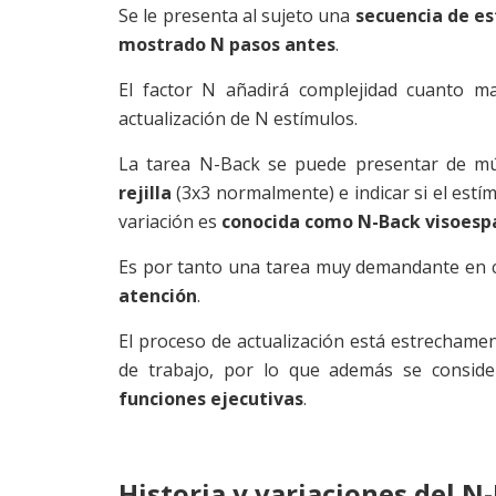
Se le presenta al sujeto una
secuencia de est
mostrado N pasos antes
.
El factor N añadirá complejidad cuanto m
actualización de N estímulos.
La tarea N-Back se puede presentar de múl
rejilla
(3x3 normalmente) e indicar si el estí
variación es
conocida como N-Back visoespa
Es por tanto una tarea muy demandante en 
atención
.
El proceso de actualización está estrechamen
de trabajo, por lo que además se consid
funciones ejecutivas
.
Historia y variaciones del N