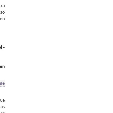
tra
aso
 en
N-
en
de
que
ras