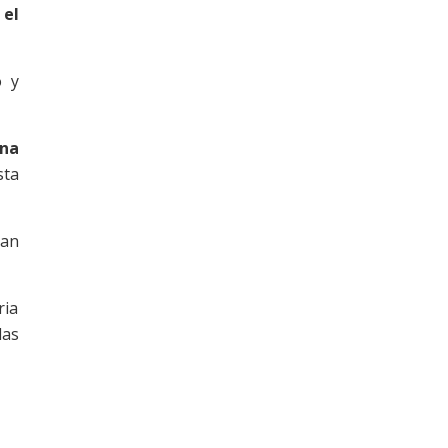
 el
o y
una
sta
ran
ria
das