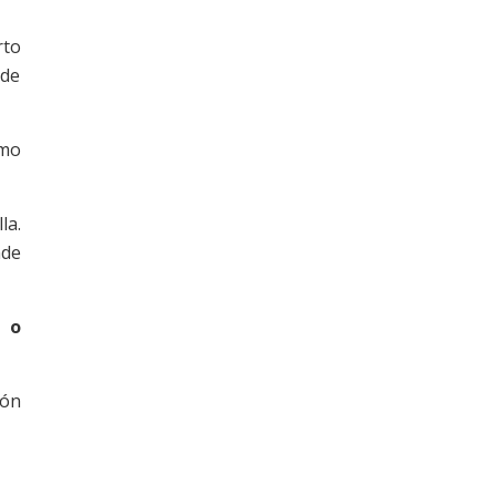
rto
 de
omo
la.
nde
s o
ión