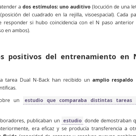
 atender a
dos estímulos: uno auditivo
(locución de una le
(posición del cuadrado en la rejilla, visoespacial). Cada p
be responder si hubo coincidencia con el N paso anterior
so en ambos).
os positivos del entrenamiento en 
la tarea Dual N-Back han recibido un
amplio respaldo 
tíficas.
 sobre un
estudio que comparaba distintas tareas 
laboradores, publicaban un
estudio
donde demostraban 
teriormente, era eficaz y se producía transferencia a ot