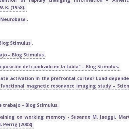
. K. (1958).
– Neurobase
.
Blog Stimulus
.
jo – Blog Stimulus
.
 posición del cuadrado en la tabla" – Blog Stimulus.
te activation in the prefrontal cortex? Load-depend
: functional magnetic resonance imaging study – Scie
 trabajo – Blog Stimulus.
training on working memory - Susanne M. Jaeggi, Mar
. Perrig [2008]