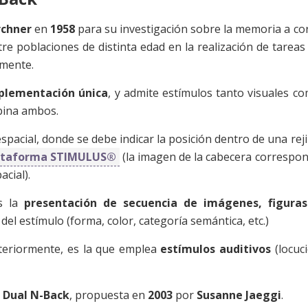
rchner
en
1958
para su investigación sobre la memoria a co
tre poblaciones de distinta edad en la realización de tareas
amente.
plementación única
, y admite estímulos tanto visuales c
bina ambos.
pacial, donde se debe indicar la posición dentro de una rejil
lataforma STIMULUS®
(la imagen de la cabecera correspo
acial).
es la
presentación de secuencia de imágenes, figura
 del estímulo (forma, color, categoría semántica, etc.)
nteriormente, es la que emplea
estímulos auditivos
(locuc
s
Dual N-Back
, propuesta en
2003
por
Susanne Jaeggi
.