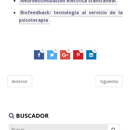
Neuroestimulación eléctrica trancraneal
.
Biofeedback: tecnología al servicio de la
psicoterapia
.
0
0
0
0
0
Anterior
Siguiente
BUSCADOR