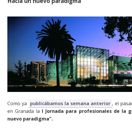
Hacia un nuevo paradigma
Como ya
publicábamos la semana anterior
, el pas
en Granada la
I Jornada para profesionales de la g
nuevo paradigma".