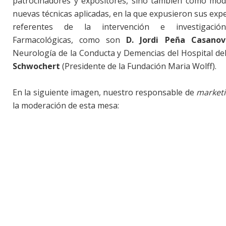
patrocinadores y expositores, sino también como mo
nuevas técnicas aplicadas, en la que expusieron sus exp
referentes de la intervención e investigac
Farmacológicas, como son
D. Jordi Peña Casanov
Neurología de la Conducta y Demencias del Hospital de
Schwochert
(Presidente de la Fundación Maria Wolff).
En la siguiente imagen, nuestro responsable de
marketi
la moderación de esta mesa: