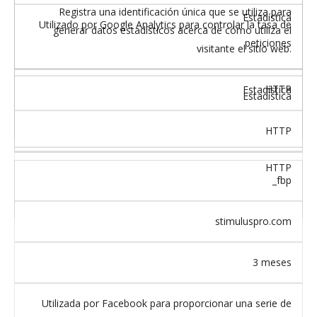
Registra una identificación única que se utiliza para
Estadística
Utilizado por Google Analytics para controlar la tasa de
generar datos estadísticos acerca de cómo utiliza el
peticiones
visitante el sitio web.
HTTP
Estadística
Estadística
HTTP
HTTP
_fbp
stimuluspro.com
3 meses
Utilizada por Facebook para proporcionar una serie de