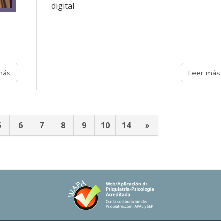
digital
más
Leer más
5
6
7
8
9
10
14
»