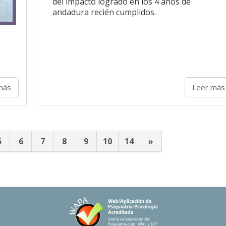
del impacto logrado en los 4 años de
andadura recién cumplidos.
más
Leer más
5
6
7
8
9
10
14
»