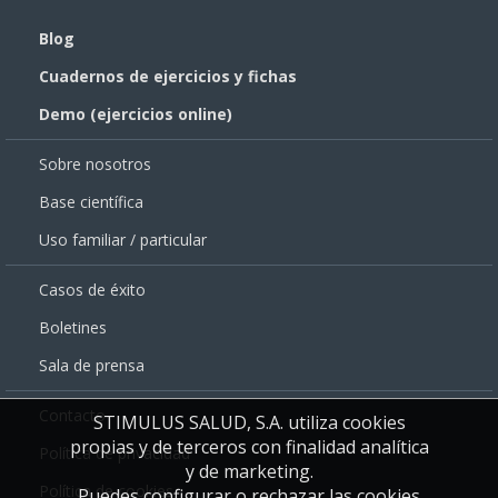
Blog
Cuadernos de ejercicios y fichas
Demo (ejercicios online)
Sobre nosotros
Base científica
Uso familiar / particular
Casos de éxito
Boletines
Sala de prensa
Contacto
STIMULUS SALUD, S.A. utiliza cookies
propias y de terceros con finalidad analítica
Política de privacidad
y de marketing.
Política de cookies
Puedes configurar o rechazar las cookies