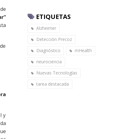
 de
ETIQUETAS
ar”
sta
Alzheimer
Detección Precoz
 de
Diagnóstico
mHealth
neurociencia
Nuevas Tecnologías
tarea destacada
ora
l y
 da
que