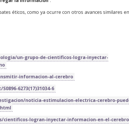
tregar la información
".
ates éticos, como ya ocurre con otros avances similares en
logia/un-grupo-de-cientificos-logra-inyectar-
no
nsmitir-informacion-al-cerebro
t/S0896-6273(17)31034-6
stigacion/noticia-estimulacion-electrica-cerebro-pued
.html
s/cientificos-logran-inyectar-informacion-en-el-cerebro