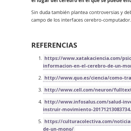
el lugar del cerebro en el que se puede en
Sin duda también plantea controversias y deb
campo de los interfaces cerebro-computador.
REFERENCIAS
https://www.xatakaciencia.com/psico
informacion-en-el-cerebro-de-un-mo
http://www.quo.es/ciencia/como-tra
http://www.cell.com/neuron/fulltex
http://www.infosalus.com/salud-inve
instruir-movimiento-20171213083734
https://culturacolectiva.com/noticia
de-un-mono/