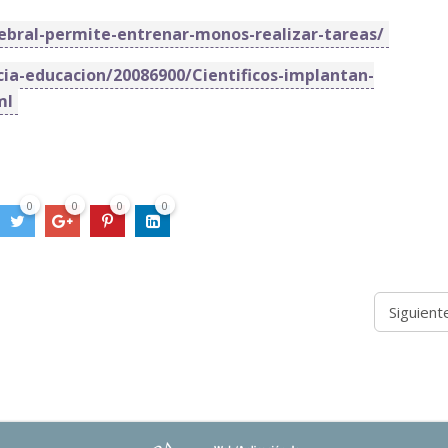
ebral-permite-entrenar-monos-realizar-tareas/
cia-educacion/20086900/Cientificos-implantan-
ml
0
0
0
0
Siguient