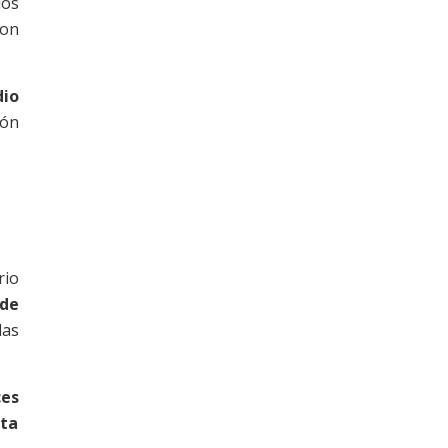
los
ron
dio
ión
rio
 de
las
ces
ita