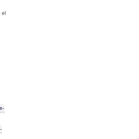
 el
e-
-