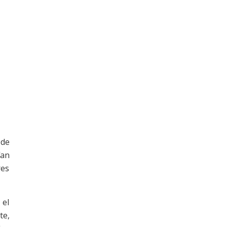
 de
ían
res
 el
te,